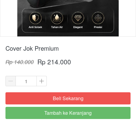
Cover Jok Premium
Rp 214.000
Rp 140.000
Beli Sekarang
`
Tambah ke Keranjang
`