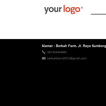
Alamat : Berkah Farm. Jl. Raya Sumbe
081334404881
berkahfarm2001@gmail.com