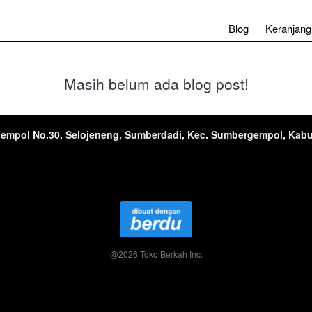
Blog
Keranjang
Masih belum ada blog post!
rgempol No.30, Selojeneng, Sumberdadi, Kec. Sumbergempol, Kab
@
2026
Toko Berkah Inc.